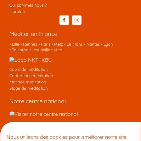
Qui sommes nous ?
Librairie
Méditer en France
•
Lille
•
Rennes
•
Paris
•
Metz
•
Le Mans
•
Nantes
•
Lyon
•
Toulouse
•
Marseille
•
Nice
Cours de méditation
Conférence méditation
Matinée méditation
Stage de méditation
Notre centre national
Nous contacter
Nous utilisons des cookies pour améliorer notre site
Centre de Méditation Kadampa Montpellier