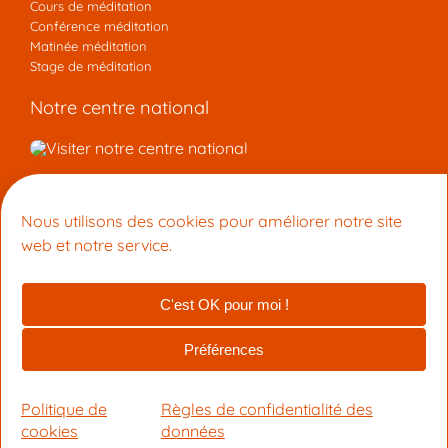
Cours de méditation
Conférence méditation
Matinée méditation
Stage de méditation
Notre centre national
Nous contacter
Nous utilisons des cookies pour améliorer notre site
Centre de Méditation Kadampa Montpellier
web et notre service.
15 Rue du Faubourg Boutonnet 34090 Montpellier
+33 9 53 33 27 42
info@meditation-montpellier.org
C'est OK pour moi !
© 2026 Centre de Méditation Kadampa Montpellier (membre de
la NTK-UIBK)
Préférences
Fait avec ❤ par KelBo.Site
|
crédits photo
Politique de
Règles de confidentialité des
cookies
données
Mentions légales, confidentialité & cookies