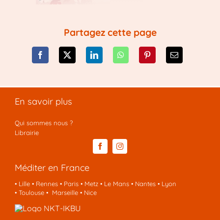
Partagez cette page
En savoir plus
Qui sommes nous ?
Librairie
Méditer en France
•
Lille
•
Rennes
•
Paris
•
Metz
•
Le Mans
•
Nantes
•
Lyon
•
Toulouse
•
Marseille
•
Nice