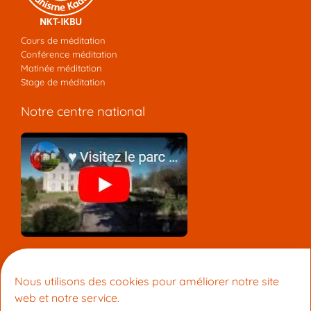
Cours de méditation
Conférence méditation
Matinée méditation
Stage de méditation
Notre centre national
Nous contacter
Nous utilisons des cookies pour améliorer notre site
Centre de Méditation Kadampa Montpellier
web et notre service.
15 Rue du Faubourg Boutonnet 34090 Montpellier