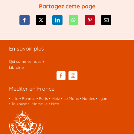
Partagez cette page
En savoir plus
Qui sommes nous ?
Librairie
Méditer en France
•
Lille
•
Rennes
•
Paris
•
Metz
•
Le Mans
•
Nantes
•
Lyon
•
Toulouse
•
Marseille
•
Nice