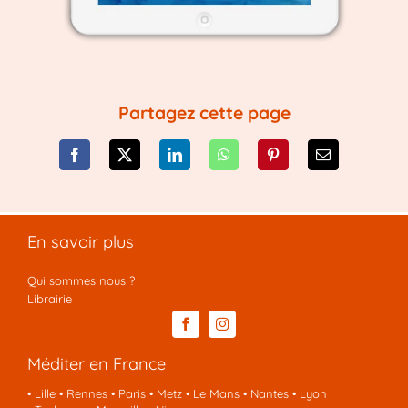
Partagez cette page
En savoir plus
Qui sommes nous ?
Librairie
Méditer en France
•
Lille
•
Rennes
•
Paris
•
Metz
•
Le Mans
•
Nantes
•
Lyon