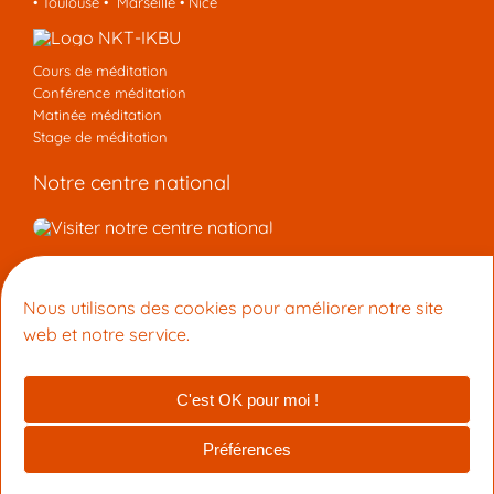
•
Toulouse
•
Marseille
•
Nice
Cours de méditation
Conférence méditation
Matinée méditation
Stage de méditation
Notre centre national
Nous contacter
Nous utilisons des cookies pour améliorer notre site
Centre de Méditation Kadampa Montpellier
web et notre service.
15 Rue du Faubourg Boutonnet 34090 Montpellier
+33 9 53 33 27 42
info@meditation-montpellier.org
C'est OK pour moi !
© 2026 Centre de Méditation Kadampa Montpellier (membre de
la NTK-UIBK)
Préférences