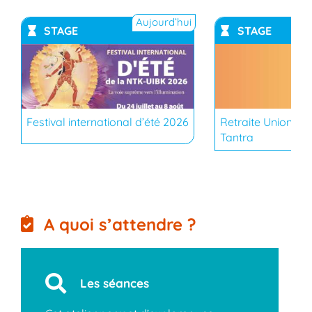
Aujourd’hui
STAGE
STAGE
YouTub
Festival international d’été 2026
Retraite Union du
Tantra
A quoi s’attendre ?
Les séances