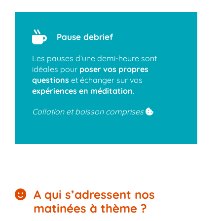
Pause debrief
Les pauses d’une demi-heure sont
idéales pour
poser vos propres
questions
et échanger sur vos
expériences en méditation
.
Collation et boisson comprises
A qui s’adressent nos
matinées à thème ?