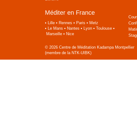
Méditer en France
Cour
•
Lille
•
Rennes
•
Paris
•
Metz
Conf
•
Le Mans
•
Nantes
•
Lyon
•
Toulouse
•
Mati
Marseille
•
Nice
Stag
© 2026 Centre de Méditation Kadampa Montpellier
(membre de la NTK-UIBK)