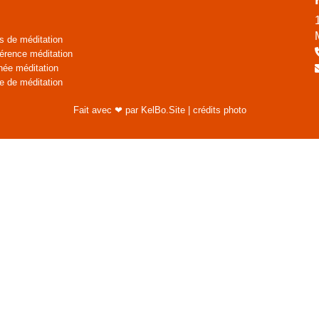
s de méditation
érence méditation
née méditation
e de méditation
Fait avec ❤ par KelBo.Site
|
crédits photo