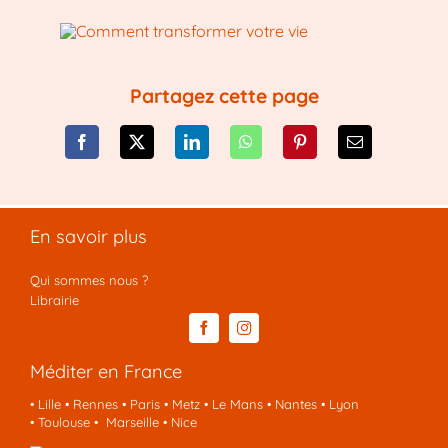
Partagez cette page
En savoir plus
Qui sommes nous ?
Librairie
Méditer en France
•
Lille
•
Rennes
•
Paris
•
Metz
•
Le Mans
•
Nantes
•
Lyon
•
Toulouse
•
Marseille
•
Nice