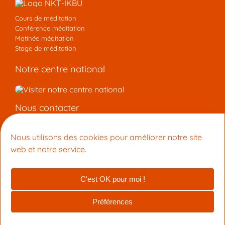
Cours de méditation
Conférence méditation
Matinée méditation
Stage de méditation
Notre centre national
Nous contacter
Centre de Méditation Kadampa Montpellier
Nous utilisons des cookies pour améliorer notre site
15 Rue du Faubourg Boutonnet 34090 Montpellier
web et notre service.
+33 9 53 33 27 42
info@meditation-montpellier.org
C'est OK pour moi !
© 2026 Centre de Méditation Kadampa Montpellier (membre de
la NTK-UIBK)
Préférences
Fait avec ❤ par KelBo.Site
|
crédits photo