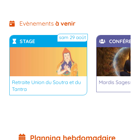
Evènements
à venir
sam 29 août
STAGE
CONFÉRENC
YouTube
YouTub
Retraite Union du Soutra et du
Mardis Sagesse b
Tantra
Planning hebdomadaire