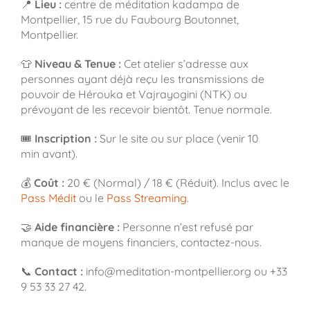
📍
Lieu :
centre de méditation kadampa de
Montpellier, 15 rue du Faubourg Boutonnet,
Montpellier.
👕
Niveau & Tenue :
Cet atelier s’adresse aux
personnes ayant déjà reçu les transmissions de
pouvoir de Hérouka et Vajrayogini (NTK) ou
prévoyant de les recevoir bientôt. Tenue normale.
🎟️
Inscription :
Sur le site ou sur place (venir 10
min avant).
💰
Coût :
20 € (Normal) / 18 € (Réduit). Inclus avec le
Pass Médit
ou le
Pass Streaming
.
🤝
Aide financière :
Personne n’est refusé par
manque de moyens financiers, contactez-nous.
📞
Contact :
info@meditation-montpellier.org ou +33
9 53 33 27 42.