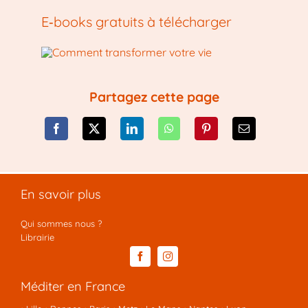
E‑books gratuits à télécharger
Partagez cette page
En savoir plus
Qui sommes nous ?
Librairie
Méditer en France