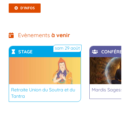
D’INFOS
Evènements
à venir
sam 29 août
STAGE
CONFÉRENC
YouTube
YouTub
Retraite Union du Soutra et du
Mardis Sagesse b
Tantra