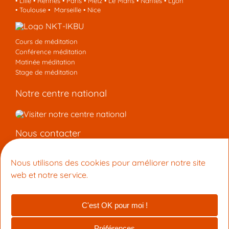
•
Lille
•
Rennes
•
Paris
•
Metz
•
Le Mans
•
Nantes
•
Lyon
•
Toulouse
•
Marseille
•
Nice
Cours de méditation
Conférence méditation
Matinée méditation
Stage de méditation
Notre centre national
Nous contacter
Centre de Méditation Kadampa Montpellier
Nous utilisons des cookies pour améliorer notre site
15 Rue du Faubourg Boutonnet 34090 Montpellier
web et notre service.
+33 9 53 33 27 42
info@meditation-montpellier.org
C'est OK pour moi !
© 2026 Centre de Méditation Kadampa Montpellier (membre de
la NTK-UIBK)
Préférences