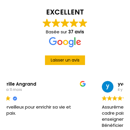
EXCELLENT
Basée sur
37 avis
Laisser un avis
yvon nicole
il y a 1 année
vie et
Assurément un merveilleux lieu ressource
cadre paisible pour recevoir des
enseignements, se rencontrer et partag
Bénéficier de l’écoute et du partage av