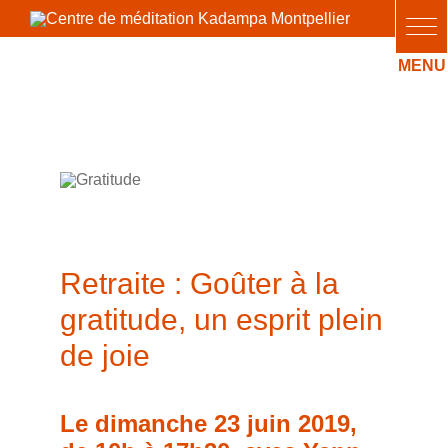
Passer
au
contenu
Retraite : Goûter à la
gratitude, un esprit plein
de joie
Retraite : Goûter à la
gratitude, un esprit plein
de joie
Le dimanche 23 juin 2019,