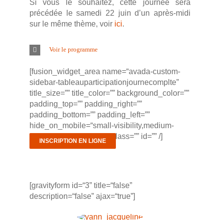
Si vous le souhaitez, cette journée sera
précédée le samedi 22 juin d’un après-midi
sur le même thème, voir
ici
.
Voir le programme
[fusion_widget_area name=“avada-custom-
sidebar-tableauparticipationjournecomplte”
title_size=”” title_color=”” background_color=””
padding_top=”” padding_right=””
padding_bottom=”” padding_left=””
hide_on_mobile=“small-visibility,medium-
visibility,large-visibility” class=”” id=”” /]
INSCRIPTION EN LIGNE
[gravityform id=“3” title=“false”
description=“false” ajax=“true”]