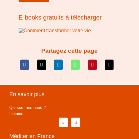
E‑books gratuits à télécharger
Partagez cette page
En savoir plus
Qui sommes nous ?
Librairie
Méditer en France