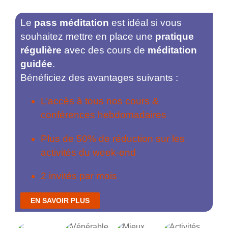
Le
pass méditation
est idéal si vous
souhaitez mettre en place une
pratique
régulière
avec des cours de
méditation
guidée
.
Bénéficiez des avantages suivants :
L’accès à tous nos cours &
conférences hebdomadaires
Plus de 50% de réduction sur les
activités du week-end
2 invités par mois
EN SAVOIR PLUS