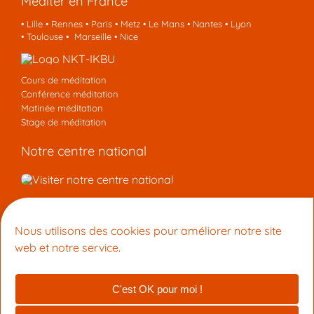
Méditer en France
•
Lille
•
Rennes
•
Paris
•
Metz
•
Le Mans
•
Nantes
•
Lyon
•
Toulouse
•
Marseille
•
Nice
Cours de méditation
Conférence méditation
Matinée méditation
Stage de méditation
Notre centre national
Nous contacter
Nous utilisons des cookies pour améliorer notre site
Centre de Méditation Kadampa Montpellier
web et notre service.
15 Rue du Faubourg Boutonnet 34090 Montpellier
+33 9 53 33 27 42
info@meditation-montpellier.org
C'est OK pour moi !
© 2026 Centre de Méditation Kadampa Montpellier (membre de