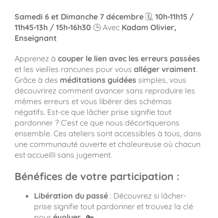
Samedi 6 et Dimanche 7 décembre
🗓️,
10h-11h15 /
11h45-13h / 15h-16h30
🕒 Avec
Kadam Olivier,
Enseignant
Apprenez à
couper le lien avec les erreurs passées
et les vieilles rancunes pour vous
alléger vraiment
.
Grâce à des
méditations guidées
simples, vous
découvrirez comment avancer sans reproduire les
mêmes erreurs et vous libérer des schémas
négatifs. Est-ce que lâcher prise signifie tout
pardonner ? C’est ce que nous décortiquerons
ensemble. Ces ateliers sont accessibles à tous, dans
une communauté ouverte et chaleureuse où chacun
est accueilli sans jugement.
Bénéfices de votre participation :
Libération du passé
: Découvrez si lâcher-
prise signifie tout pardonner et trouvez la clé
pour
évoluer
. 🔑