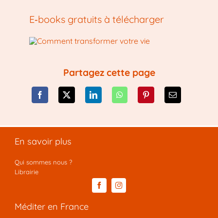
E‑books gratuits à télécharger
Partagez cette page
En savoir plus
Qui sommes nous ?
Librairie
Méditer en France