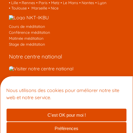
•
Lille
•
Rennes
•
Paris
•
Metz
•
Le Mans
•
Nantes
•
Lyon
•
Toulouse
•
Marseille
•
Nice
Cours de méditation
Conférence méditation
Matinée méditation
Stage de méditation
Notre centre national
Nous contacter
Nous utilisons des cookies pour améliorer notre site
Centre de Méditation Kadampa Montpellier
web et notre service.
15 Rue du Faubourg Boutonnet 34090 Montpellier
+33 9 53 33 27 42
info@meditation-montpellier.org
C'est OK pour moi !
© 2026 Centre de Méditation Kadampa Montpellier (membre de
la NTK-UIBK)
Préférences