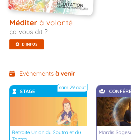
Méditer
à volonté
ça vous dit ?
D’INFOS
Evènements
à venir
sam 29 août
STAGE
CONFÉRENC
YouTube
YouTub
Retraite Union du Soutra et du
Mardis Sagesse b
Tantra