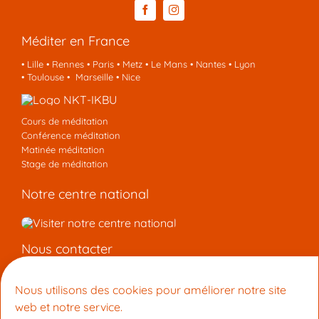
Méditer en France
•
Lille
•
Rennes
•
Paris
•
Metz
•
Le Mans
•
Nantes
•
Lyon
•
Toulouse
•
Marseille
•
Nice
Cours de méditation
Conférence méditation
Matinée méditation
Stage de méditation
Notre centre national
Nous contacter
Centre de Méditation Kadampa Montpellier
Nous utilisons des cookies pour améliorer notre site
15 Rue du Faubourg Boutonnet 34090 Montpellier
web et notre service.
+33 9 53 33 27 42