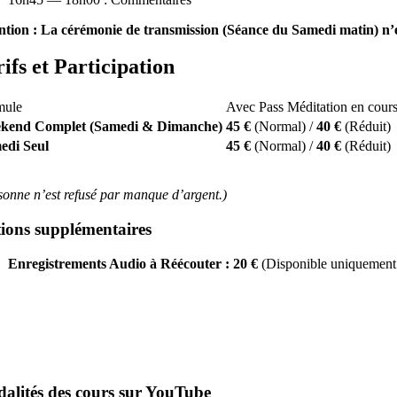
ntion : La cérémonie de transmission (Séance du Samedi matin) n’e
ifs et Participation
mule
Avec Pass Méditation en cour
kend Complet (Samedi & Dimanche)
45 €
(Normal) /
40 €
(Réduit)
edi Seul
45 €
(Normal) /
40 €
(Réduit)
sonne n’est refusé par manque d’argent.)
ions supplémentaires
Enregistrements Audio à Réécouter :
20
€
(Disponible uniquement 
alités des cours sur
YouTube