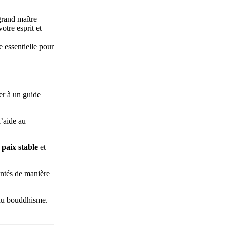
grand maître
otre esprit et
 essentielle pour
er à un guide
’aide au
e
paix stable
et
entés de manière
 du bouddhisme.