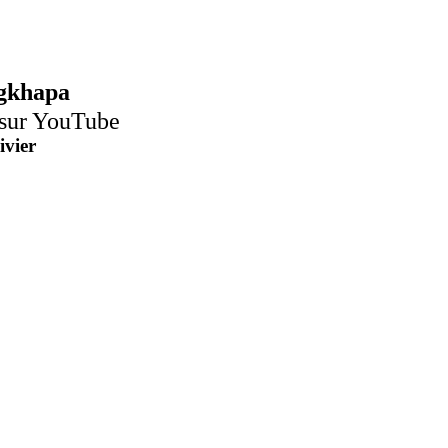
ngkhapa
 sur
YouTube
vier