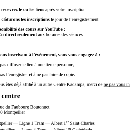
 recevrez le ou les liens
après votre inscription
 clôturons les inscriptions
le jour de l’enregistrement
onibilité des cours sur YouTube :
En direct seulement
aux horaires des séances
ous inscrivant à l’événement, vous vous engagez à :
as diffuser le lien à une tierce personne,
s l’enregistrer et à ne pas faire de copie.
ous êtes déjà affilié à un autre Centre Kadampa,
merci de
ne pas vous in
 centre
ue du Faubourg Boutonnet
0 Montpellier
er
pellier — Ligne 1 Tram — Albert 1
Saint-Charles
er
tpellier — Ligne 4 Tram — Albert 1
Cathédrale