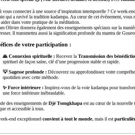
 à vous connecter à une source d’inspiration intemporelle ? Ce week-end
tain qui a ravivé la tradition kadampa. Au cœur de cet événement, vous
aider dans votre pratique de la méditation.
m Olivier donnera également des enseignements spéciaux sur la manière d
resser. Il transmettra aussi la signification profonde du mantra de Go
éfices de votre participation :
🙏 Connexion spirituelle :
Recevez la
Transmission des bénédict
spirituel de façon saine, clé d’une progression stable et rapide.
💡 Sagesse profonde :
Découvrez ou approfondissez votre compréhe
quotidien avec cette méthode.
✨ Force intérieure :
Inspirez-vous de la voie kadampa pour transform
une force intérieure inébranlable.
ude des enseignements de
Djé Tsongkhapa
est au cœur de la nouvelle
que et accessible à tous.
eek-end exceptionnel
convient à tout le monde
, mais il est
particuli