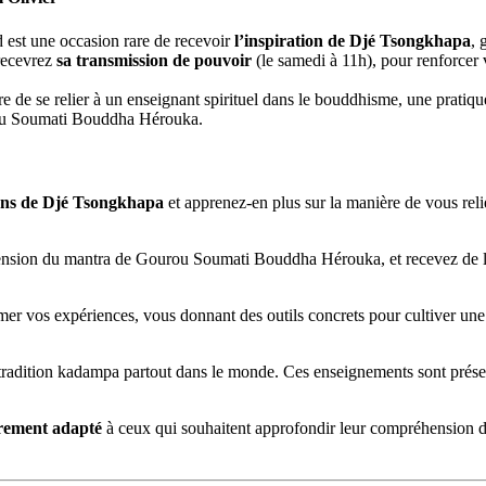
 est une occasion rare de recevoir
l’inspiration de Djé Tsongkhapa
, 
 recevrez
sa transmission de pouvoir
(le samedi à 11h), pour renforcer v
e se relier à un enseignant spirituel dans le bouddhisme, une pratique
urou Soumati Bouddha Hérouka.
ions de Djé Tsongkhapa
et apprenez-en plus sur la manière de vous reli
nsion du mantra de Gourou Soumati Bouddha Hérouka, et recevez de l
er vos expériences, vous donnant des outils concrets pour cultiver un
 tradition kadampa partout dans le monde. Ces enseignements sont prés
èrement adapté
à ceux qui souhaitent approfondir leur compréhension