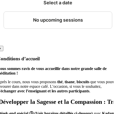
onditions d’accueil
×
onditions d’accueil
ous sommes ravis de vous accueillir dans notre grande salle de
éditation !
près le cours, nous vous proposons
thé
,
tisane
,
biscuits
que vous pouv
avourer dans notre espace café. L’occasion, si vous le souhaitez,
’
échanger avec l’enseignant et les autres participants
.
Développer la Sagesse et la Compassion : T
 Week-end spécial 🕒 (Voir horaires détaillés ci-dessous)
avec
Kadam 