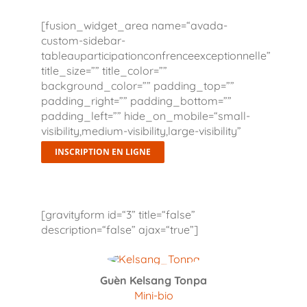
[fusion_widget_area name=“avada-
custom-sidebar-
tableauparticipationconfrenceexceptionnelle”
title_size=”” title_color=””
background_color=”” padding_top=””
padding_right=”” padding_bottom=””
padding_left=”” hide_on_mobile=“small-
visibility,medium-visibility,large-visibility”
class=”” id=”” /]
INSCRIPTION EN LIGNE
[gravityform id=“3” title=“false”
description=“false” ajax=“true”]
Guèn Kelsang Tonpa
Mini-bio