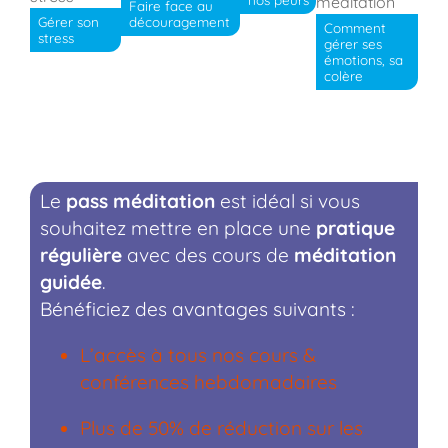
Faire face au
Gérer son
découragement
Comment
stress
gérer ses
émotions, sa
colère
Le
pass méditation
est idéal si vous
souhaitez mettre en place une
pratique
régulière
avec des cours de
méditation
guidée
.
Bénéficiez des avantages suivants :
L’accès à tous nos cours &
conférences hebdomadaires
Plus de 50% de réduction sur les