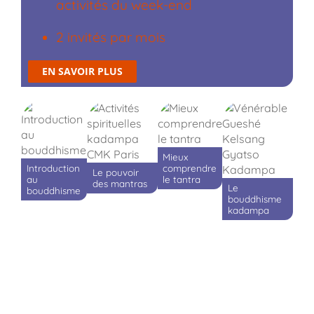
activités du week-end
2 invités par mois
EN SAVOIR PLUS
Mieux
Introduction
comprendre
Le pouvoir
au
le tantra
des mantras
Le
bouddhisme
bouddhisme
kadampa