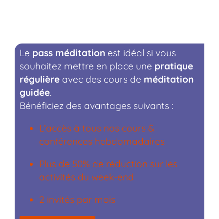
Le
pass méditation
est idéal si vous
souhaitez mettre en place une
pratique
régulière
avec des cours de
méditation
guidée
.
Bénéficiez des avantages suivants :
L’accès à tous nos cours &
conférences hebdomadaires
Plus de 50% de réduction sur les
activités du week-end
2 invités par mois