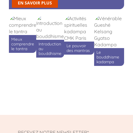
EN SAVOIR PLUS
Mieux
comprendre
Introduction
Le pouvoir
le tantra
au
des mantras
Le
bouddhisme
bouddhisme
kadampa
RECEVEZ NOTRE NEWSLETTER*