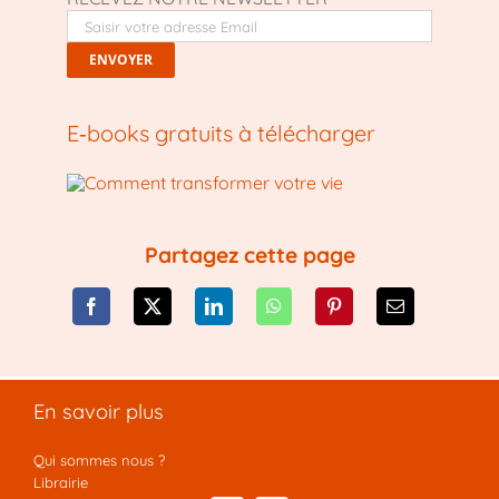
E‑books gratuits à télécharger
Partagez cette page
En savoir plus
Qui sommes nous ?
Librairie