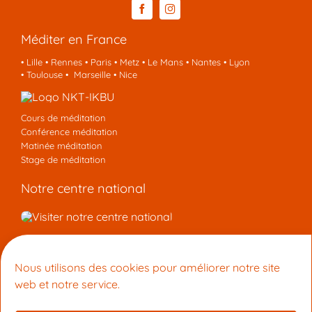
Méditer en France
•
Lille
•
Rennes
•
Paris
•
Metz
•
Le Mans
•
Nantes
•
Lyon
•
Toulouse
•
Marseille
•
Nice
Cours de méditation
Conférence méditation
Matinée méditation
Stage de méditation
Notre centre national
Nous contacter
Nous utilisons des cookies pour améliorer notre site
Centre de Méditation Kadampa Montpellier
web et notre service.
15 Rue du Faubourg Boutonnet 34090 Montpellier
+33 9 53 33 27 42