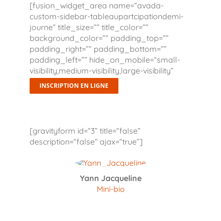
[fusion_widget_area name=“avada-
custom-sidebar-tableaupartcipationdemi-
journe” title_size=”” title_color=””
background_color=”” padding_top=””
padding_right=”” padding_bottom=””
padding_left=”” hide_on_mobile=“small-
visibility,medium-visibility,large-visibility”
class=”” id=”” /]
INSCRIPTION EN LIGNE
[gravityform id=“3” title=“false”
description=“false” ajax=“true”]
Yann Jacqueline
Mini-bio