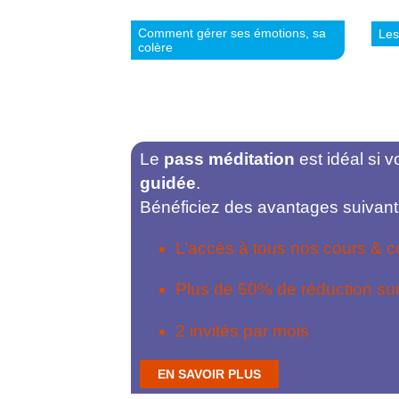
Comment gérer ses émotions, sa
Les
colère
Le
pass méditation
est idéal si 
guidée
.
Bénéficiez des avantages suivant
L’accès à tous nos cours & 
Plus de 50% de réduction sur
2 invités par mois
EN SAVOIR PLUS