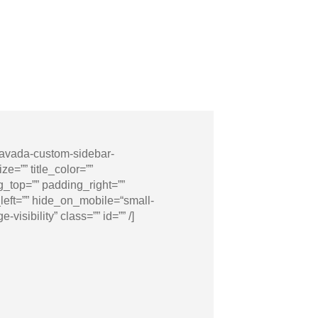
avada-custom-sidebar-
e=”” title_color=””
_top=”” padding_right=””
eft=”” hide_on_mobile=“small-
e-visibility” class=”” id=”” /]