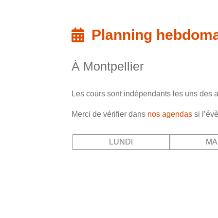
Planning hebdomad
À Montpellier
Les cours sont indépendants les uns des a
Merci de vérifier dans
nos agendas
si l’év
LUNDI
MA
01:00
06:00
07:00
08:00