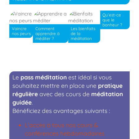
Qu’est-ce
que le
bonheur ?
Vaincre
Comment
Les bienfaits
nos peurs
apprendre à
de la
méditer ?
méditation
Le
pass méditation
est idéal si vous
souhaitez mettre en place une
pratique
régulière
avec des cours de
méditation
guidée
.
Bénéficiez des avantages suivants :
L’accès à tous nos cours &
conférences hebdomadaires