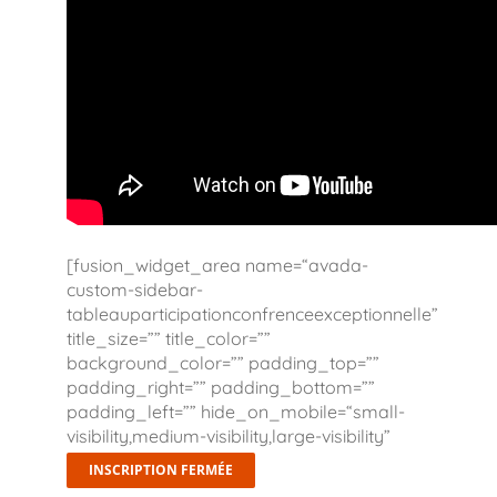
[fusion_widget_area name=“avada-
custom-sidebar-
tableauparticipationconfrenceexceptionnelle”
title_size=”” title_color=””
background_color=”” padding_top=””
padding_right=”” padding_bottom=””
padding_left=”” hide_on_mobile=“small-
visibility,medium-visibility,large-visibility”
class=”” id=”” /]
INSCRIPTION FERMÉE