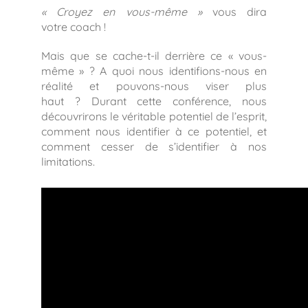
« Croyez en vous-même »
vous dira
votre coach !
Mais que se cache-t-il derrière ce « vous-
même » ? A quoi nous identifions-nous en
réalité et pouvons-nous viser plus
haut ? Durant cette conférence, nous
découvrirons le véritable potentiel de l’esprit,
comment nous identifier à ce potentiel, et
comment cesser de s’identifier à nos
limitations.