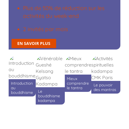
Plus de 50% de réduction sur les
activités du week-end
2 invités par mois
EN SAVOIR PLUS
Mieux
Introduction
comprendre
Le pouvoir
au
le tantra
des mantras
Le
bouddhisme
bouddhisme
kadampa