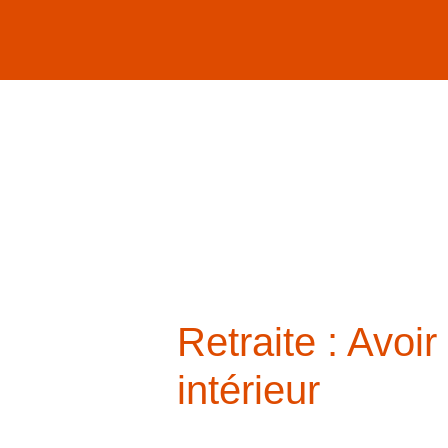
Passer
au
contenu
Retraite : Avoir c
Retraite : Avoi
intérieur