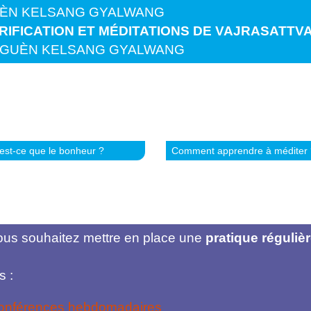
GUÈN KELSANG GYALWANG
RIFICATION ET MÉDITATIONS DE VAJRASATTVA
C GUÈN KELSANG GYALWANG
est-ce que le bonheur ?
Comment apprendre à méditer 
vous souhaitez mettre en place une
pratique réguliè
s :
conférences hebdomadaires