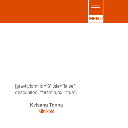
rieur
[gravityform id=“3” title=“false”
description=“false” ajax=“true”]
Kelsang Tonpa
Mini-bio