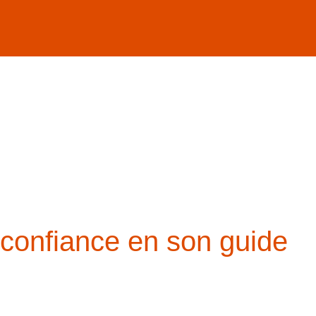
onfiance en son guide inté
r confiance en son guide