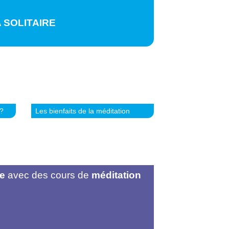
 SOLITAIRE
?
Les bienfaits de la méditation
re
avec des cours de
méditation