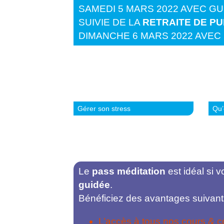
SAMEDI 5 MARS 2022 AVEC 
SUIVIE DE LA
RETRAITE DE PU
DIMANCHE 6 MARS 2022 AVE
Gérer son stress
Qu’
Le
pass méditation
est idéal si 
guidée
.
Bénéficiez des avantages suivant
L’accès à tous nos cours & 