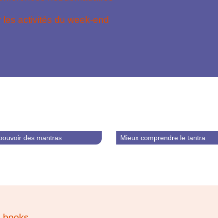
 les activités du week-end
pouvoir des mantras
Mieux comprendre le tantra
‑books