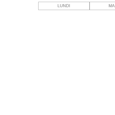
LUNDI
MA
01:00
06:00
07:00
08:00
09:00
10:00
11:00
12:00
13:00
14:00
15:00